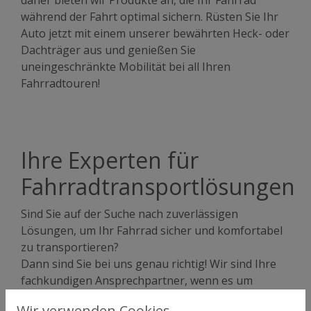
während der Fahrt optimal sichern. Rüsten Sie Ihr
Auto jetzt mit einem unserer bewährten Heck- oder
Dachträger aus und genießen Sie
uneingeschränkte Mobilität bei all Ihren
Fahrradtouren!
Ihre Experten für
Fahrradtransportlösungen
Sind Sie auf der Suche nach zuverlässigen
Lösungen, um Ihr Fahrrad sicher und komfortabel
zu transportieren?
Dann sind Sie bei uns genau richtig! Wir sind Ihre
fachkundigen Ansprechpartner, wenn es um
innovative und
Wir verwenden Cookies.