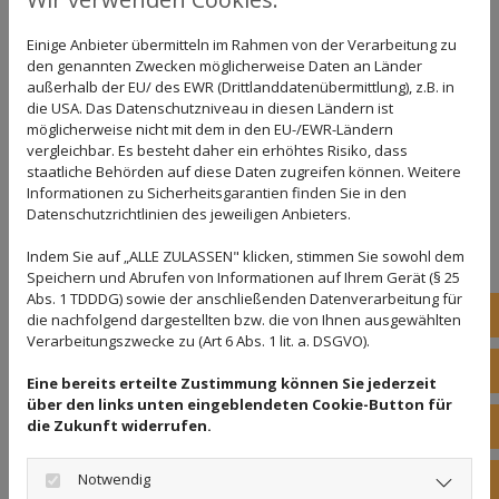
praktische Möglichkeiten des Fahrradtransports
geht.
Einige Anbieter übermitteln im Rahmen von der Verarbeitung zu
den genannten Zwecken möglicherweise Daten an Länder
außerhalb der EU/ des EWR (Drittlanddatenübermittlung), z.B. in
die USA. Das Datenschutzniveau in diesen Ländern ist
möglicherweise nicht mit dem in den EU-/EWR-Ländern
Jetzt Kontakt aufnehmen
vergleichbar. Es besteht daher ein erhöhtes Risiko, dass
staatliche Behörden auf diese Daten zugreifen können. Weitere
Informationen zu Sicherheitsgarantien finden Sie in den
Datenschutzrichtlinien des jeweiligen Anbieters.
Indem Sie auf „ALLE ZULASSEN" klicken, stimmen Sie sowohl dem
Unsere
Speichern und Abrufen von Informationen auf Ihrem Gerät (§ 25
Abs. 1 TDDDG) sowie der anschließenden Datenverarbeitung für
Tel
Marken
die nachfolgend dargestellten bzw. die von Ihnen ausgewählten
Verarbeitungszwecke zu (Art 6 Abs. 1 lit. a. DSGVO).
Kon
Eine bereits erteilte Zustimmung können Sie jederzeit
über den links unten eingeblendeten Cookie-Button für
Serv
die Zukunft widerrufen.
Notwendig
Fol